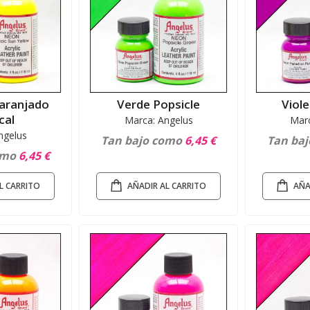
naranjado
Verde Popsicle
Viol
cal
Marca: Angelus
Marc
ngelus
Tan bajo como
6,45 €
Tan ba
omo
6,45 €
L CARRITO
AÑADIR AL CARRITO
AÑA