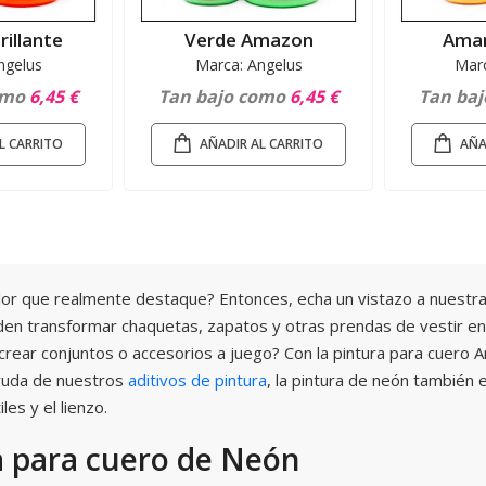
rillante
Verde Amazon
Amar
ngelus
Marca: Angelus
Marc
omo
6,45 €
Tan bajo como
6,45 €
Tan ba
L CARRITO
AÑADIR AL CARRITO
AÑA
lor que realmente destaque? Entonces, echa un vistazo a nuestra
eden transformar chaquetas, zapatos y otras prendas de vestir 
crear conjuntos o accesorios a juego? Con la pintura para cuero 
ayuda de nuestros
aditivos de pintura
, la pintura de neón también 
iles y el lienzo.
a para cuero de Neón