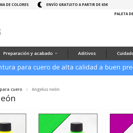
MA DE COLORES
ENVÍO GRATUITO A PARTIR DE 65€
PALETA D
Preparación y acabado
Aditivos
Cuidado
ntura para cuero de alta calidad a buen pre
 para cuero
Angelus neón
neón