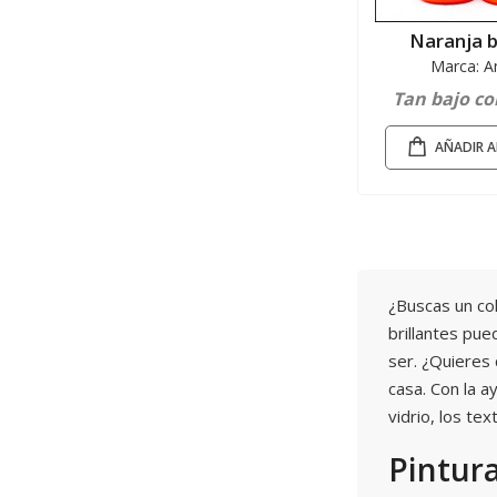
Naranja b
Marca: A
Tan bajo c
AÑADIR A
¿Buscas un co
brillantes pu
ser. ¿Quieres 
casa. Con la 
vidrio, los text
Pintur