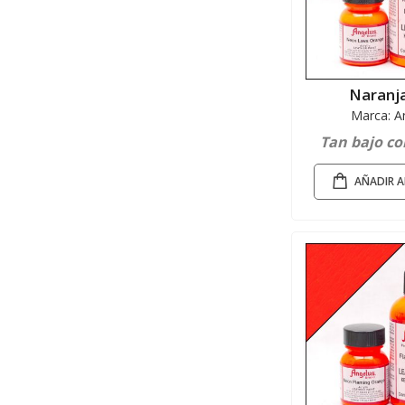
Naranja
Marca: A
Tan bajo c
AÑADIR A