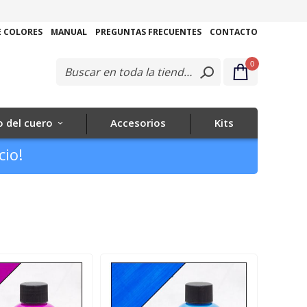
Ir
al
E COLORES
MANUAL
PREGUNTAS FRECUENTES
CONTACTO
contenido
0
 del cuero
Accesorios
Kits
cio!