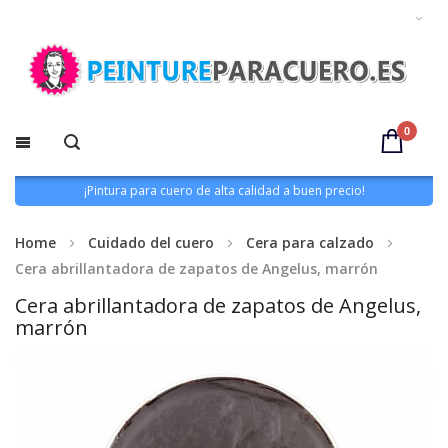
0
¡Pintura para cuero de alta calidad a buen precio!
Home
Cuidado del cuero
Cera para calzado
Cera abrillantadora de zapatos de Angelus, marrón
Cera abrillantadora de zapatos de Angelus,
marrón
Saltar
al
final
de