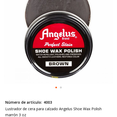
la
galería
de
imágenes
Saltar
al
Número de artículo:
4003
comienzo
Lustrador de cera para calzado Angelus Shoe Wax Polish
de
marrón 3 oz