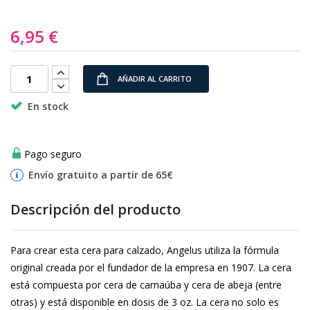
la
galería
6,95 €
de
imágenes
AÑADIR AL CARRITO
En stock
Pago seguro
Envío gratuito a partir de 65€
Descripción del producto
Para crear esta cera para calzado, Angelus utiliza la fórmula
original creada por el fundador de la empresa en 1907. La cera
está compuesta por cera de carnaúba y cera de abeja (entre
otras) y está disponible en dosis de 3 oz. La cera no solo es