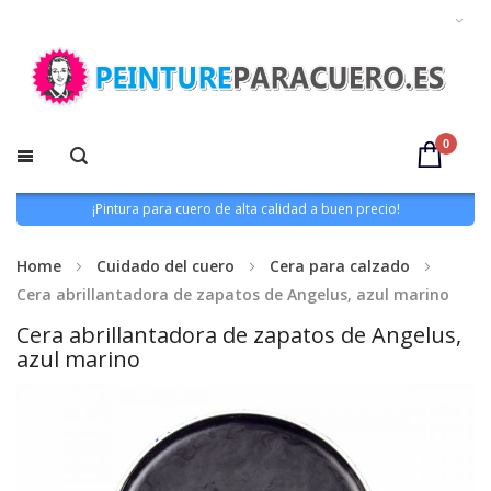
0
¡Pintura para cuero de alta calidad a buen precio!
Home
Cuidado del cuero
Cera para calzado
Cera abrillantadora de zapatos de Angelus, azul marino
Cera abrillantadora de zapatos de Angelus,
azul marino
Saltar
al
final
de