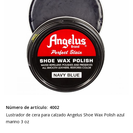
la
galería
de
imágenes
Saltar
al
Número de artículo:
4002
comienzo
Lustrador de cera para calzado Angelus Shoe Wax Polish azul
de
marino 3 oz
la
galería